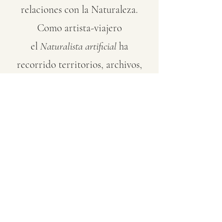
relaciones con la Naturaleza.
Como artista-viajero
el
Naturalista artificial
ha
recorrido
territorios, archivos,
comercios y bibliotecas
recolectando infinidad de
taxones para su herbario.
En su
proyecto de las
Antropometrías
Aproximadas
ha cuestionado el
mundo de la antropología física y
sus controvertidas
interpretaciones. De estas